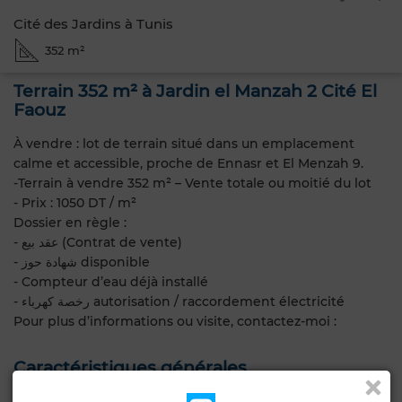
Cité des Jardins à Tunis
352 m²
Terrain 352 m² à Jardin el Manzah 2 Cité El
Faouz
À vendre : lot de terrain situé dans un emplacement
calme et accessible, proche de Ennasr et El Menzah 9.
-Terrain à vendre 352 m² – Vente totale ou moitié du lot
- Prix : 1050 DT / m²
Dossier en règle :
- عقد بيع (Contrat de vente)
- شهادة حوز disponible
- Compteur d’eau déjà installé
- رخصة كهرباء autorisation / raccordement électricité
Pour plus d’informations ou visite, contactez-moi :
Caractéristiques générales