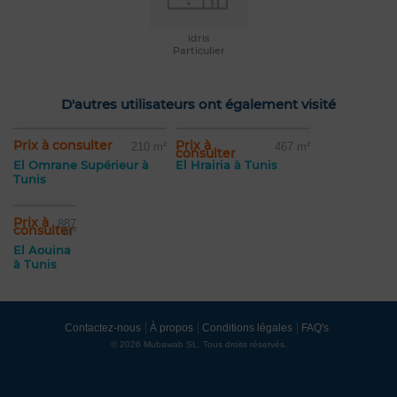
idris
Particulier
D'autres utilisateurs ont également visité
Prix à consulter
Prix à
210 m²
467 m²
consulter
El Omrane Supérieur à
El Hrairia à Tunis
Tunis
Prix à
887
consulter
m²
El Aouina
à Tunis
Contactez-nous
À propos
Conditions légales
FAQ's
© 2026 Mubawab SL. Tous droits réservés.