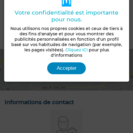
Type de bien
Type de terrain
Terrain
Lots de villa
Votre confidentialité est importante
pour nous.
Constructibilité
Statut du terrain
R+2
Loti
Nous utilisons nos propres cookies et ceux de tiers à
des fins d'analyse et pour vous montrer des
publicités personnalisées en fonction d'un profil
Emplacement
basé sur vos habitudes de navigation (par exemple,
les pages visitées).
Cliquez ICI
pour plus
d'informations
Accepter
Voir la carte
Informations de contact