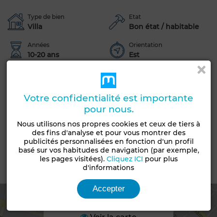
Type de bien
Etat
Villa
Bon état / habitable
Années
Orientation
10-20 ans
Est
Nombre d'étages
1
Votre confidentialité est importante
Jardin
Terrasse
Garage
Piscine
pour nous.
Antenne parabolique
Climatisation
Nous utilisons nos propres cookies et ceux de tiers à
Chauffage central
Sécurité
Double vitrage
des fins d'analyse et pour vous montrer des
publicités personnalisées en fonction d'un profil
Porte blindée
basé sur vos habitudes de navigation (par exemple,
les pages visitées).
Cliquez ICI
pour plus
d'informations
Emplacement
Accepter