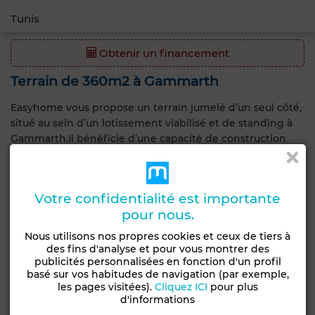
Tunis
Obtenir un financement
Terrain de 360m2 à Gammarth
Easyhome vous propose un terrain jumelé d’un seul côté,
situé au sein d’un lotissement viabilisé et de standing à
Gammarth.Il bénéficie d’une capacité de construction
allant jusqu’à 174 m² au sol, avec la possibilité d’édifier un
étage supplémentaire.
Le terrain offre également une opportunité rare :
Votre confidentialité est importante
l’acquisition du lot adjacent de 412 m², permettant de
pour nous.
constituer une parcelle individuelle de 772 m² au total.
Nous utilisons nos propres cookies et ceux de tiers à
des fins d'analyse et pour vous montrer des
Caractéristiques générales
publicités personnalisées en fonction d'un profil
basé sur vos habitudes de navigation (par exemple,
Type de bien
les pages visitées).
Cliquez ICI
pour plus
Terrain
d'informations