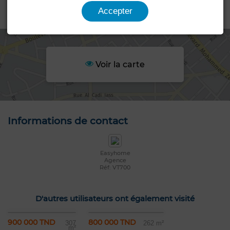
Accepter
Emplacement
Voir la carte
Informations de contact
Easyhome
Agence
Réf: VT700
D'autres utilisateurs ont également visité
900 000 TND
800 000 TND
307
262 m²
m²