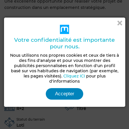
Une excellente opportunité pour réaliser votre projet de
construction dans un emplacement stratégique.
Prix : 336 000 DT
Pour plus d’informations ou pour organiser une visite :
Votre confidentialité est importante
Téléphone : 28 195 645
pour nous.
Nous utilisons nos propres cookies et ceux de tiers à
HAJRI IMMO, votre partenaire immobilier de confiance.
des fins d'analyse et pour vous montrer des
publicités personnalisées en fonction d'un profil
basé sur vos habitudes de navigation (par exemple,
Caractéristiques générales
les pages visitées).
Cliquez ICI
pour plus
d'informations
Type de bien
Type de terrain
Terrain
Lots de villa
Accepter
Constructibilité
Livraison
R+2
Titré
Statut du terrain
Loti