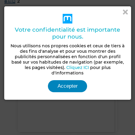
2
Jardin
Terrasse
Garage
Climatisation
Chauffage central
Double vitrage
Porte blindée
Votre confidentialité est importante
Cuisine équipée
Four
pour nous.
Nous utilisons nos propres cookies et ceux de tiers à
Voir plus de photos
des fins d'analyse et pour vous montrer des
publicités personnalisées en fonction d'un profil
basé sur vos habitudes de navigation (par exemple,
les pages visitées).
Cliquez ICI
pour plus
d'informations
Accepter