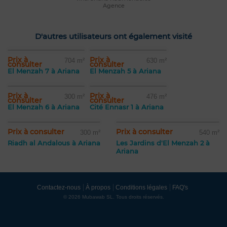
Agence
D'autres utilisateurs ont également visité
Prix à
Prix à
704 m²
630 m²
consulter
consulter
El Menzah 7 à Ariana
El Menzah 5 à Ariana
Prix à
Prix à
300 m²
476 m²
consulter
consulter
El Menzah 6 à Ariana
Cité Ennasr 1 à Ariana
Prix à consulter
Prix à consulter
300 m²
540 m²
Riadh al Andalous à Ariana
Les Jardins d'El Menzah 2 à
Ariana
Contactez-nous
À propos
Conditions légales
FAQ's
© 2026 Mubawab SL. Tous droits réservés.