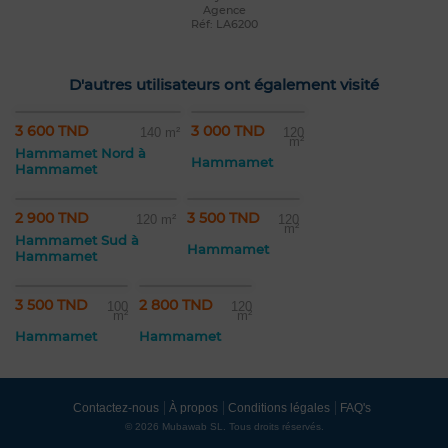
Agence
Réf: LA6200
D'autres utilisateurs ont également visité
3 600 TND
3 000 TND
140 m²
120
m²
Hammamet Nord à
Hammamet
Hammamet
2 900 TND
3 500 TND
120 m²
120
m²
Hammamet Sud à
Hammamet
Hammamet
3 500 TND
2 800 TND
100
120
m²
m²
Hammamet
Hammamet
Contactez-nous
À propos
Conditions légales
FAQ's
© 2026 Mubawab SL. Tous droits réservés.