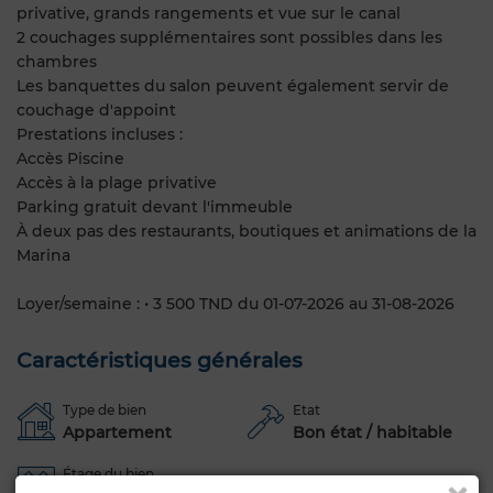
privative, grands rangements et vue sur le canal
2 couchages supplémentaires sont possibles dans les
chambres
Les banquettes du salon peuvent également servir de
couchage d'appoint
Prestations incluses :
Accès Piscine
Accès à la plage privative
Parking gratuit devant l'immeuble
À deux pas des restaurants, boutiques et animations de la
Marina
Loyer/semaine : • 3 500 TND du 01-07-2026 au 31-08-2026
Caractéristiques générales
Type de bien
Etat
Appartement
Bon état / habitable
Étage du bien