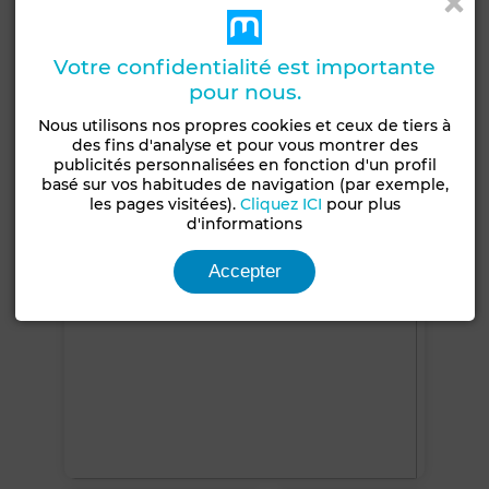
2ème
Terrasse
Garage
Vue sur mer
Piscine
Votre confidentialité est importante
Concierge
Climatisation
Cuisine équipée
pour nous.
Réfrigérateur
Four
Nous utilisons nos propres cookies et ceux de tiers à
des fins d'analyse et pour vous montrer des
Voir plus de photos
publicités personnalisées en fonction d'un profil
basé sur vos habitudes de navigation (par exemple,
les pages visitées).
Cliquez ICI
pour plus
d'informations
Accepter