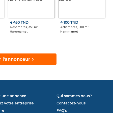
4 450 TND
4 100 TND
4 chambres, 350 m²
3 chambres, 500 m²
Hammamet
Hammamet
r l'annonceur
r une annonce
Qui sommes nous?
ez votre entreprise
Contactez-nous
re
FAQ's