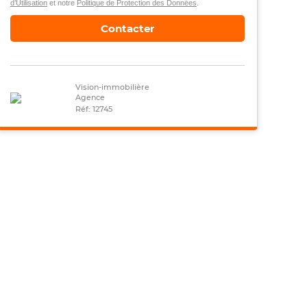
d’Utilisation
et notre
Politique de Protection des Données
.
Contacter
Vision-immobilière
Agence
Réf: 12745