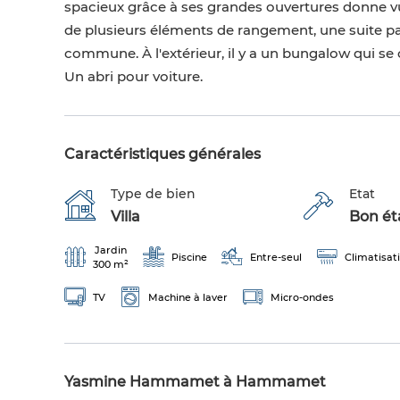
spacieux grâce à ses grandes ouvertures donne vue
de plusieurs éléments de rangement, une suite pa
commune. À l'extérieur, il y a un bungalow qui se 
Un abri pour voiture.
Caractéristiques générales
Type de bien
Etat
Villa
Bon éta
Jardin
Piscine
Entre-seul
Climatisat
300 m²
TV
Machine à laver
Micro-ondes
Yasmine Hammamet à Hammamet