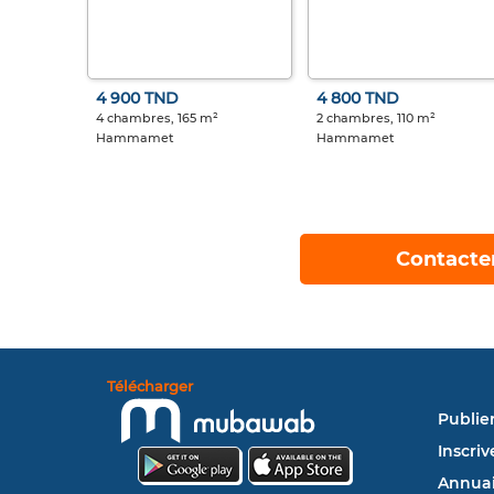
4 900 TND
4 800 TND
4 chambres, 165 m²
2 chambres, 110 m²
Hammamet
Hammamet
Contacte
Télécharger
Publie
Inscriv
Annuai