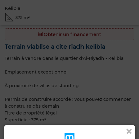
Kélibia
375 m²
Obtenir un financement
Terrain viablise a cite riadh kelibia
Terrain à vendre dans le quartier d'Al-Riyadh - Kelibia
Emplacement exceptionnel
À proximité de villas de standing
Permis de construire accordé : vous pouvez commencer
à construire dès demain
Titre de propriété légal
Superficie : 375 m²
Une opportunité en or pour investir ou construire dans
un quartier prestigieux et paisible