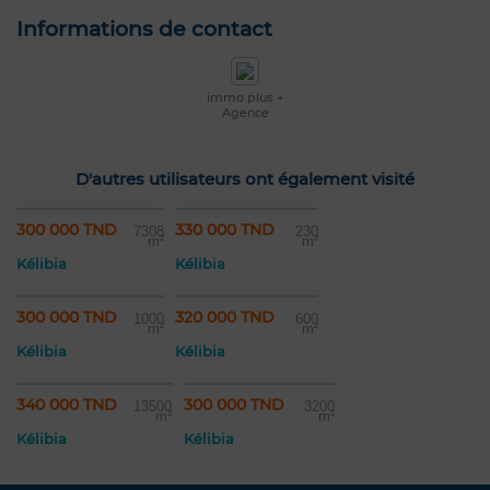
Informations de contact
immo plus +
Agence
D'autres utilisateurs ont également visité
300 000 TND
330 000 TND
7308
230
m²
m²
Kélibia
Kélibia
300 000 TND
320 000 TND
1000
600
m²
m²
Kélibia
Kélibia
340 000 TND
300 000 TND
13500
3200
m²
m²
Kélibia
Kélibia