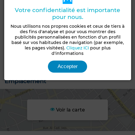
Votre confidentialité est importante
Caractéristiques générales
pour nous.
Type de bien
Type de terrain
Nous utilisons nos propres cookies et ceux de tiers à
Terrain
Lots de villa
des fins d'analyse et pour vous montrer des
publicités personnalisées en fonction d'un profil
Constructibilité
Livraison
basé sur vos habitudes de navigation (par exemple,
R+3
Titré
les pages visitées).
Cliquez ICI
pour plus
d'informations
Statut du terrain
Loti
Accepter
Emplacement
Voir la carte