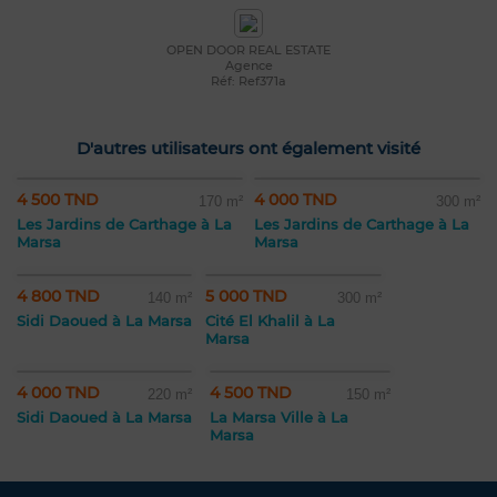
OPEN DOOR REAL ESTATE
Agence
Réf: Ref371a
D'autres utilisateurs ont également visité
4 500 TND
4 000 TND
170 m²
300 m²
Les Jardins de Carthage à La
Les Jardins de Carthage à La
Marsa
Marsa
4 800 TND
5 000 TND
140 m²
300 m²
Sidi Daoued à La Marsa
Cité El Khalil à La
Marsa
4 000 TND
4 500 TND
220 m²
150 m²
Sidi Daoued à La Marsa
La Marsa Ville à La
Marsa