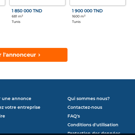
1 850 000 TND
1 900 000 TND
681 m²
1600 m²
Tunis
Tunis
r l'annonceur
r une annonce
Qui sommes nous?
ez votre entreprise
Contactez-nous
re
FAQ's
Conditions d'utilisation
Protection des données