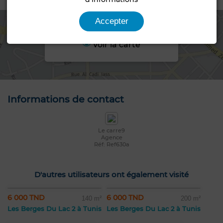
Accepter
Voir la carte
Informations de contact
Le carre9
Agence
Réf: Ref630a
D'autres utilisateurs ont également visité
6 000 TND
6 000 TND
140 m²
200 m²
Les Berges Du Lac 2 à Tunis
Les Berges Du Lac 2 à Tunis