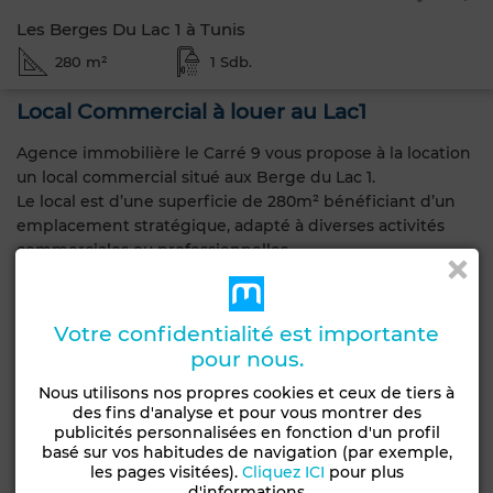
Les Berges Du Lac 1 à Tunis
280 m²
1 Sdb.
Local Commercial à louer au Lac1
Agence immobilière le Carré 9 vous propose à la location
un local commercial situé aux Berge du Lac 1.
Le local est d’une superficie de 280m² bénéficiant d’un
emplacement stratégique, adapté à diverses activités
commerciales ou professionnelles.
Pour plus d’informations veuillez nous contacter au
28177388 ou bien 23219610.
Votre confidentialité est importante
Caractéristiques générales
pour nous.
Nous utilisons nos propres cookies et ceux de tiers à
Type de bien
Etat
des fins d'analyse et pour vous montrer des
Local commercial
Bon état / habitable
publicités personnalisées en fonction d'un profil
basé sur vos habitudes de navigation (par exemple,
les pages visitées).
Cliquez ICI
pour plus
Emplacement
d'informations