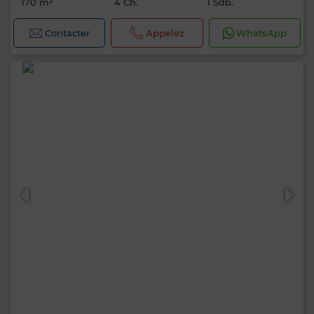
170 m²
4 Ch.
1 Sdb.
Contacter
Appelez
WhatsApp