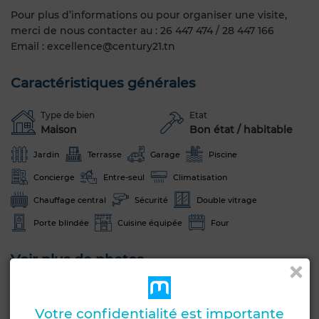
Pour plus d’informations ou pour organiser une visite,
merci de nous contacter au : 26 447 474 / 28 447 166
Email : excellence@century21.tn
Caractéristiques générales
Type de bien
Etat
Maison
Bon état / habitable
Jardin
Terrasse
Garage
Piscine
Concierge
Entre-seul
Climatisation
Chauffage central
Sécurité
Double vitrage
Porte blindée
Cuisine équipée
Four
Voir plus de photos
Votre confidentialité est importante