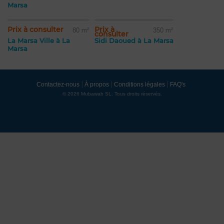
Marsa
Prix à consulter
Prix à
80 m²
350 m²
consulter
La Marsa Ville à La
Sidi Daoued à La Marsa
Marsa
Contactez-nous
À propos
Conditions légales
FAQ's
© 2026 Mubawab SL. Tous droits réservés.