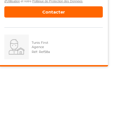
d’Utilisation
et notre
Politique de Protection des Données
.
Contacter
Tunis First
Agence
Réf: Ref58a