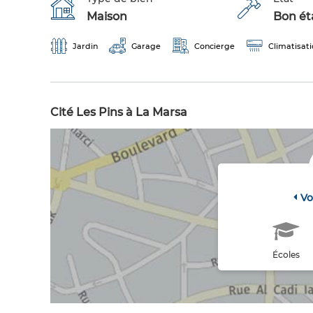
Maison
Bon éta
Jardin
Garage
Concierge
Climatisat
Cité Les Pins à La Marsa
Vo
Écoles