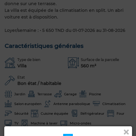
donne sur une terrasse.
La villa est équipée de la climatisation en split. Un abri
voiture est à disposition.
Loyer/semaine : • 5 650 TND du 01-07-2026 au 31-08-2026
Caractéristiques générales
Type de bien
Surface de la parcelle
Villa
560 m²
Etat
Bon état / habitable
Jardin
Terrasse
Garage
Piscine
Salon européen
Antenne parabolique
Climatisation
Sécurité
Cuisine équipée
Réfrigérateur
Four
TV
Machine à laver
Micro-ondes