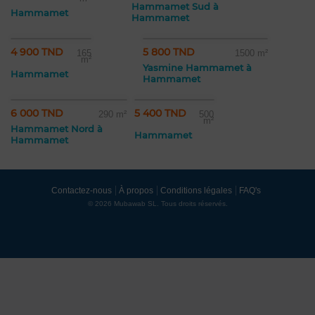
Hammamet Sud à
Hammamet
Hammamet
4 900 TND
5 800 TND
165
1500 m²
m²
Yasmine Hammamet à
Hammamet
Hammamet
6 000 TND
5 400 TND
290 m²
500
m²
Hammamet Nord à
Hammamet
Hammamet
Contactez-nous
À propos
Conditions légales
FAQ's
© 2026 Mubawab SL. Tous droits réservés.