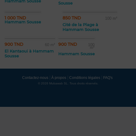
Hammam Sousse
Sousse
1 000 TND
850 TND
100 m²
Hammam Sousse
Cité de la Plage à
Hammam Sousse
900 TND
900 TND
60 m²
100
m²
El Kantaoui à Hammam
Hammam Sousse
Sousse
Contactez-nous
À propos
Conditions légales
FAQ's
© 2026 Mubawab SL. Tous droits réservés.