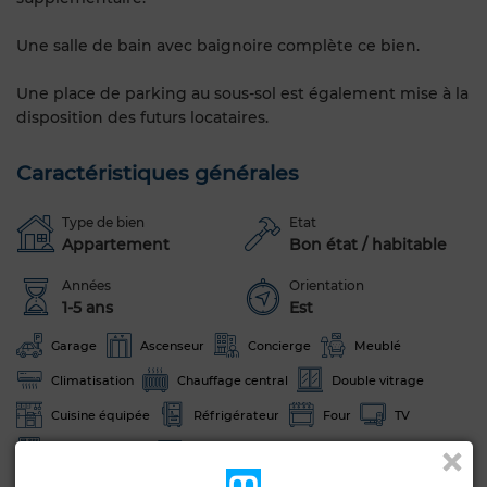
Une salle de bain avec baignoire complète ce bien.
Une place de parking au sous-sol est également mise à la
disposition des futurs locataires.
Caractéristiques générales
Type de bien
Etat
Appartement
Bon état / habitable
Années
Orientation
1-5 ans
Est
Garage
Ascenseur
Concierge
Meublé
Climatisation
Chauffage central
Double vitrage
Cuisine équipée
Réfrigérateur
Four
TV
Machine à laver
Micro-ondes