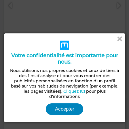
Votre confidentialité est importante pour
235 000 TND
nous.
Appartement à Hammam Sousse
Nous utilisons nos propres cookies et ceux de tiers à
100 m²
2 Ch.
1 Sdb.
des fins d'analyse et pour vous montrer des
publicités personnalisées en fonction d'un profil
Contacter
Appelez
WhatsApp
basé sur vos habitudes de navigation (par exemple,
les pages visitées).
Cliquez ICI
pour plus
d'informations
Accepter