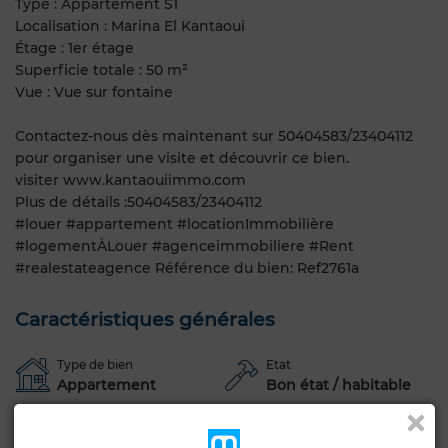
Type : Appartement S1
Localisation : Marina El Kantaoui
Étage : 1er étage
Superficie totale : 50 m²
Vue : Vue sur fontaine
Contactez-nous dès maintenant sur 50404583/23404112
pour organiser une visite et découvrir ce bien.
visiter www.kantaouiimmo.com
Plus de détails :50404583/23404112
#louer #appartement #locationImmobilière
#logementÀLouer #agenceimmobiliere #Rent
#realestateagence Référence du bien: Ref2761a
Caractéristiques générales
Type de bien
Etat
Appartement
Bon état / habitable
Voir plus de photos