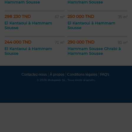
Hammam Sousse
Hammam Sousse
298 230 TND
250 000 TND
67 m²
35 m²
El Kantaoui à Hammam
El Kantaoui à Hammam
Sousse
Sousse
244 000 TND
290 000 TND
71 m²
91 m²
El Kantaoui à Hammam
Hammam Sousse Ghrabi à
Sousse
Hammam Sousse
Contactez-nous
À propos
Conditions légales
FAQ's
© 2026 Mubawab SL. Tous droits réservés.