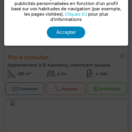
publicités personnalisées en fonction d'un profil
basé sur vos habitudes de navigation (par exemple,
les pages visitées).
Cliquez ICI
pour plus
d'informations
Accepter
Prix à consulter
Appartement à El Kantaoui, Hammam Sousse
285 m²
4 Ch.
4 Sdb.
Contacter
Appelez
WhatsApp