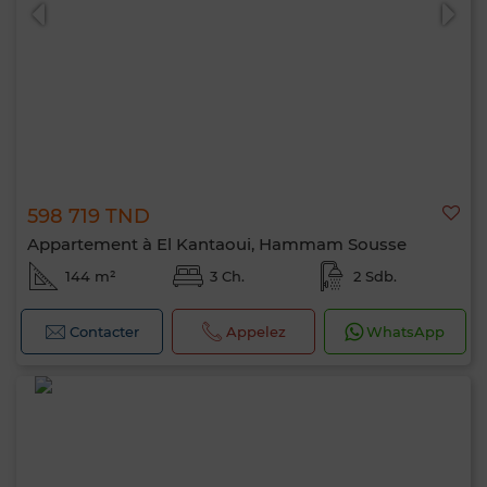
598 719 TND
0 / 500
Appartement à El Kantaoui, Hammam Sousse
144 m²
3 Ch.
2 Sdb.
Contacter
Appelez
WhatsApp