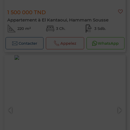
1 500 000 TND
Appartement à El Kantaoui, Hammam Sousse
220 m²
3 Ch.
3 Sdb.
Contacter
Appelez
WhatsApp
Bonjour, je suis MIA. Quel critère souhaitez-
vous appliquer maintenant ?