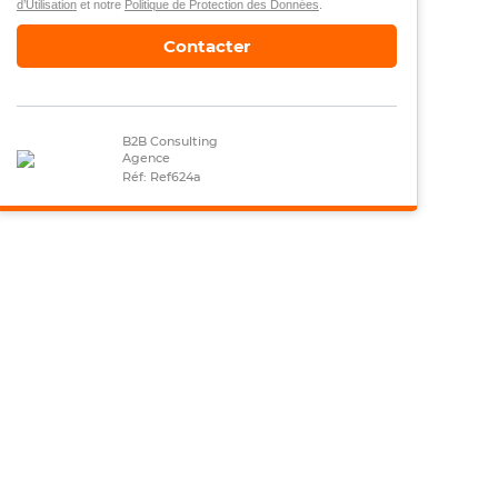
d’Utilisation
et notre
Politique de Protection des Données
.
Contacter
B2B Consulting
Agence
Réf: Ref624a