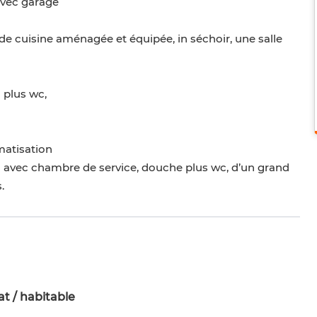
 avec garage
e cuisine aménagée et équipée, in séchoir, une salle
 plus wc,
imatisation
sol avec chambre de service, douche plus wc, d’un grand
.
t / habitable