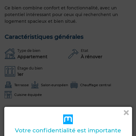
Ce bien combine confort et fonctionnalité, avec un
potentiel intéressant pour ceux qui recherchent un
logement spacieux et bien situé.
Caractéristiques générales
Type de bien
Etat
Appartement
À rénover
Étage du bien
1er
Terrasse
Salon européen
Chauffage central
Cuisine équipée
Voir plus de photos
Votre confidentialité est importante