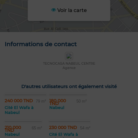
Voir la carte
Informations de contact
TECNOCASA NABEUL CENTRE
Agence
D'autres utilisateurs ont également visité
240 000 TND
180 000
79 m²
50 m²
TND
Cité El Wafa à
Nabeul
Nabeul
210 000
230 000 TND
65 m²
54 m²
TND
Nabeul
Cité El Wafa à