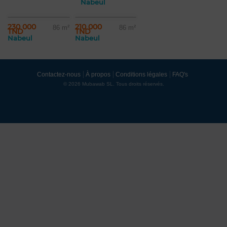
Nabeul
230 000
210 000
86 m²
86 m²
TND
TND
Nabeul
Nabeul
Contactez-nous
À propos
Conditions légales
FAQ's
© 2026 Mubawab SL. Tous droits réservés.