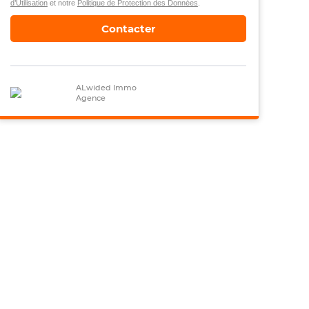
d’Utilisation
et notre
Politique de Protection des Données
.
Contacter
ALwided Immo
Agence