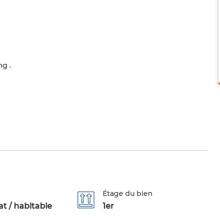
g .
Étage du bien
t / habitable
1er