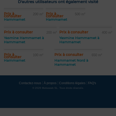
D'autres utilisateurs ont également visité
Prix à
Prix à
200 m²
500 m²
consulter
consulter
Hammamet
Hammamet
Prix à consulter
Prix à consulter
200 m²
400 m²
Yasmine Hammamet à
Yasmine Hammamet à
Hammamet
Hammamet
Prix à
Prix à consulter
100 m²
650 m²
consulter
Hammamet
Hammamet Nord à
Hammamet
Contactez-nous
À propos
Conditions légales
FAQ's
© 2026 Mubawab SL. Tous droits réservés.