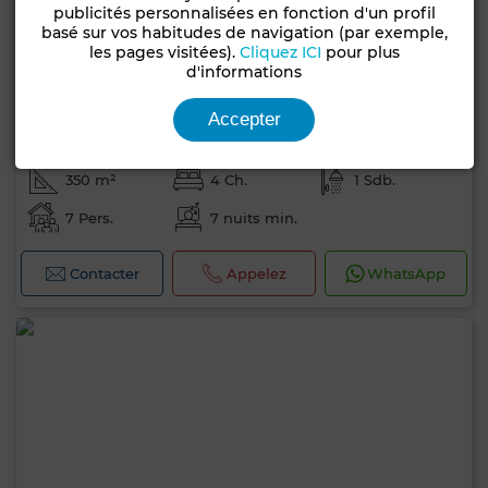
publicités personnalisées en fonction d'un profil
basé sur vos habitudes de navigation (par exemple,
les pages visitées).
Cliquez ICI
pour plus
d'informations
4 450 TND
Accepter
par sem.
Villa à Hammamet Nord, Hammamet
350 m²
4 Ch.
1 Sdb.
7 Pers.
7 nuits min.
Contacter
Appelez
WhatsApp