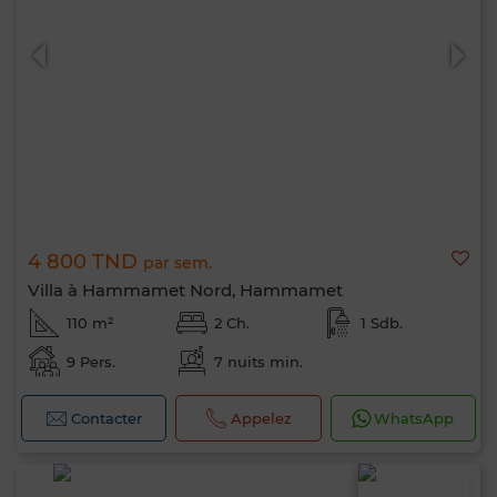
4 800 TND
par sem.
Villa à Hammamet Nord, Hammamet
110 m²
2 Ch.
1 Sdb.
9 Pers.
7 nuits min.
Bonjour, je suis MIA. Quel critère souhaitez-
vous appliquer maintenant ?
Contacter
Appelez
WhatsApp