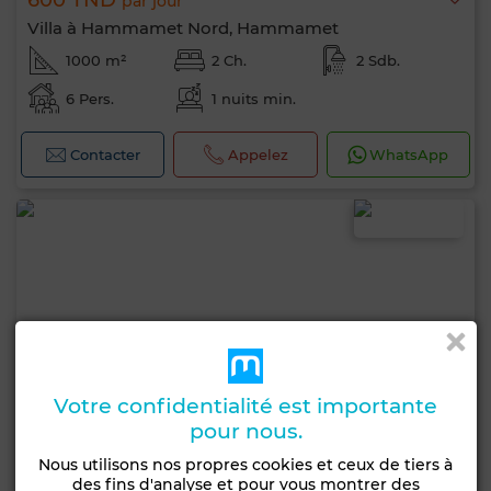
600 TND
par jour
Villa à Hammamet Nord, Hammamet
1000 m²
2 Ch.
2 Sdb.
6 Pers.
1 nuits min.
Contacter
Appelez
WhatsApp
Votre confidentialité est importante
pour nous.
Nous utilisons nos propres cookies et ceux de tiers à
des fins d'analyse et pour vous montrer des