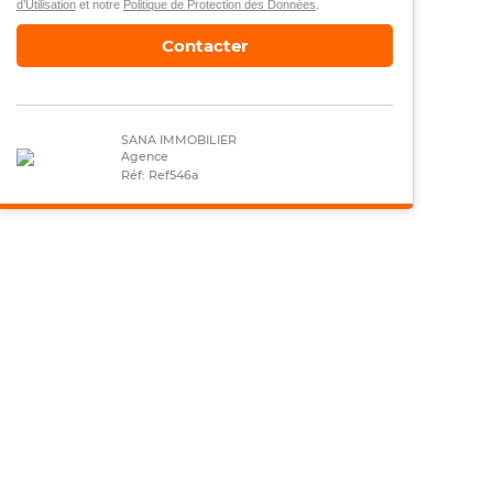
d’Utilisation
et notre
Politique de Protection des Données
.
Contacter
SANA IMMOBILIER
Agence
Réf: Ref546a