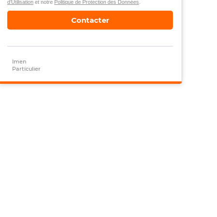
d’Utilisation
et notre
Politique de Protection des Données
.
Contacter
Imen
Particulier