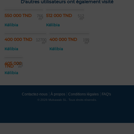
D'autres utilisateurs ont également visité
550 000 TND
512 000 TND
766
512
m²
m²
Kélibia
Kélibia
400 000 TND
400 000 TND
12700
199
m²
m²
Kélibia
Kélibia
405 000
900
TND
m²
Kélibia
Contactez-nous
À propos
Conditions légales
FAQ's
© 2026 Mubawab SL. Tous droits réservés.