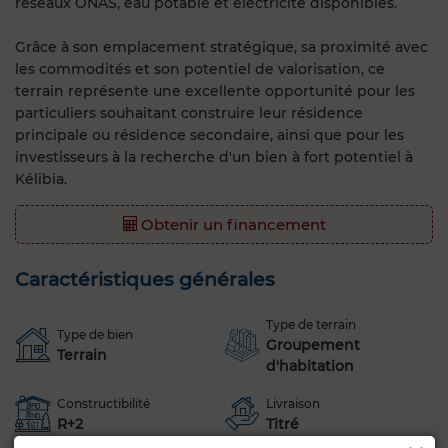
réseaux ONAS, eau potable et électricité disponibles.
Grâce à son emplacement stratégique, sa proximité avec
les commodités et son potentiel de valorisation, ce
terrain représente une excellente opportunité pour les
particuliers souhaitant construire leur résidence
principale ou résidence secondaire, ainsi que pour les
investisseurs à la recherche d'un bien à fort potentiel à
Kélibia.
Obtenir un financement
Caractéristiques générales
Type de terrain
Type de bien
Groupement
Terrain
d'habitation
Constructibilité
Livraison
R+2
Titré