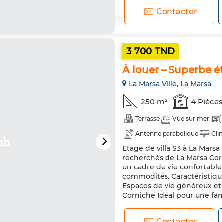
Contacter
3 700 TND
À louer – Superbe é
La Marsa Ville, La Marsa
250 m²
4 Pièce
Terrasse
Vue sur mer
Antenne parabolique
Cli
Etage de villa S3 à La Marsa
Porte blindée
Cuisine éq
recherchés de La Marsa Corn
Micro-ondes
Internet
un cadre de vie confortable
commodités. Caractéristiques
Espaces de vie généreux et
Corniche Idéal pour une fami
Contacter