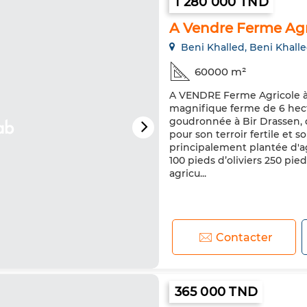
1 280 000 TND
A Vendre Ferme Agr
Beni Khalled, Beni Khall
60000 m²
A VENDRE Ferme Agricole à 
magnifique ferme de 6 hect
goudronnée à Bir Drassen, 
pour son terroir fertile et s
principalement plantée d'ag
100 pieds d’oliviers 250 pi
agricu...
Contacter
365 000 TND