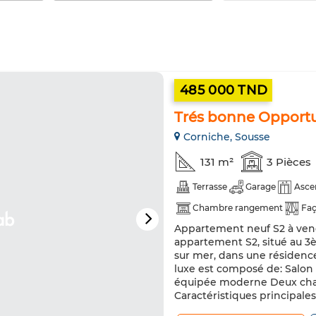
485 000 TND
Trés bonne Opport
Corniche, Sousse
131 m²
3 Pièces
Terrasse
Garage
Asce
Chambre rangement
Faç
Appartement neuf S2 à ven
Chauffage central
Sécuri
appartement S2, situé au 3
Four
sur mer, dans une résidenc
luxe est composé de: Salon
équipée moderne Deux chamb
Caractéristiques principales 