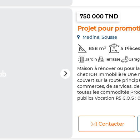
750 000 TND
Projet pour promot
Medina, Sousse
858 m²
5 Pièce
Jardin
Terrasse
Garag
Maison à rénover ou pour l
chez IGH Immobilière Une m
couvert sur la route princi
commerces, de services, de 
toutes les commodités Pro
publics Vocation R5 C.O.S : 0
Contacter