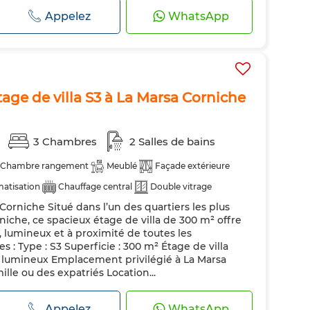
Appelez
WhatsApp
tage de villa S3 à La Marsa Corniche
s
3 Chambres
2 Salles de bains
Chambre rangement
Meublé
Façade extérieure
matisation
Chauffage central
Double vitrage
 Corniche Situé dans l’un des quartiers les plus
uipée
Réfrigérateur
Four
TV
Machine à laver
iche, ce spacieux étage de villa de 300 m² offre
, lumineux et à proximité de toutes les
 : Type : S3 Superficie : 300 m² Étage de villa
 lumineux Emplacement privilégié à La Marsa
lle ou des expatriés Location...
Appelez
WhatsApp