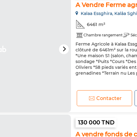
A Vendre Ferme agri
Kalaa Essghira, Kalâa Sgh
6461 m²
Chambre rangement
Séc
Ferme Agricole à Kalaa Ess
clôturé de 6461m² sur la rou
*Une maison S1 (salon, cham
sondage *Puits *Cours *Des 
Oliviers *58 pieds variés en
grenadines *Terrain nu Les p
Contacter
130 000 TND
A vendre fonds de 