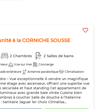
unité à la CORNICHE SOUSSE
2 Chambres
2 Salles de bains
nseur
Vue sur mer
Concierge
ade extérieure
Antenne parabolique
Climatisation
dre – Vue exceptionnelle À vendre un magnifique
té
Double vitrage
Porte blindée
Cuisine équipée
ème étage avec ascenseur, offrant une superbe vue
e sécurisée et haut standing Cet appartement de
 lumineux avec grande baie vitrée Cuisine bien
res à coucher Salle de douche à l’italienne
: Sanitaire Jaguar 1er choix Climatisa...