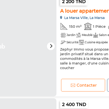
2 200 TND
A louer appartement
La Marsa Ville, La Marsa
150 m²
1 Pièce
Jardin
Meublé
Salon 
Sécurité
Cuisine équipée
Zephyr Immo vous propose 
jardin privatif situé dans u
commodités à la Marsa vill
salle à manger, d'une cuis
coucher
Contacter
2 400 TND