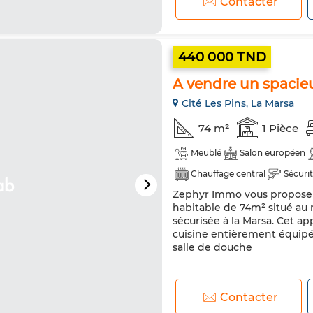
Contacter
440 000 TND
A vendre un spacieu
Cité Les Pins, La Marsa
74 m²
1 Pièce
Meublé
Salon européen
Chauffage central
Sécuri
Zephyr Immo vous propose à
Réfrigérateur
Four
Ma
habitable de 74m² situé au
sécurisée à la Marsa. Cet a
cuisine entièrement équipé
salle de douche
Contacter