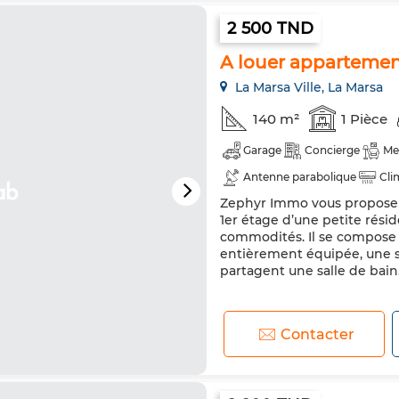
2 500 TND
A louer appartemen
La Marsa Ville, La Marsa
140 m²
1 Pièce
Garage
Concierge
Me
Antenne parabolique
Cli
Zephyr Immo vous propose à
Double vitrage
Porte bli
1er étage d’une petite rési
Machine à laver
Micro-on
commodités. Il se compose 
entièrement équipée, une s
partagent une salle de bain
Contacter