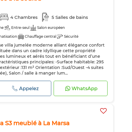
4 Chambres
5 Salles de bains
ne
Entre-seul
Salon européen
matisation
Chauffage central
Sécurité
 villa jumelée moderne alliant élégance confort
ndée
Cuisine équipée
Four
Micro-ondes
ituée dans un cadre idyllique cette propriété
es lumineux et aérés tout en bénéficiant d’une
actéristiques principales: -Surface habitable: 295
extérieur :131 m² Orientation :Sud/Ouest -4 suites
e), Salon / salle à manger lum...
Appelez
WhatsApp
lla S3 meublé à La Marsa