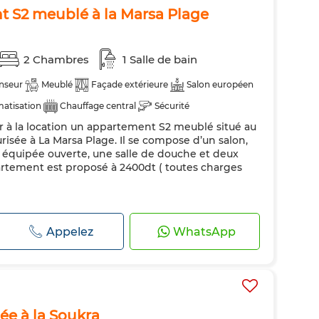
t S2 meublé à la Marsa Plage
2 Chambres
1 Salle de bain
nseur
Meublé
Façade extérieure
Salon européen
matisation
Chauffage central
Sécurité
à la location un appartement S2 meublé situé au
uipée
Réfrigérateur
Four
TV
Machine à laver
isée à La Marsa Plage. Il se compose d’un salon,
e équipée ouverte, une salle de douche et deux
rtement est proposé à 2400dt ( toutes charges
Appelez
WhatsApp
ée à la Soukra