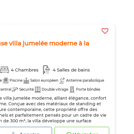
e villa jumelée moderne à la
4 Chambres
4 Salles de bains
e
Piscine
Salon européen
Antenne parabolique
central
Sécurité
Double vitrage
Porte blindée
villa jumelée moderne, alliant élégance, confort
ateur
Four
Machine à laver
Micro-ondes
me. Conçue avec des matériaux de standing et
ure contemporaine, cette propriété offre des
nels et parfaitement pensés pour un cadre de vie
ain de 300 m², la villa développe une surface
8 m² d’espaces extérieurs, tout en profitant d’une