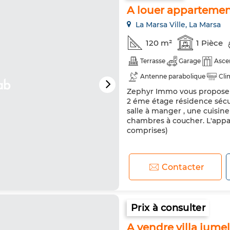
A louer appartemen
La Marsa Ville, La Marsa
120 m²
1 Pièce
Terrasse
Garage
Asce
Antenne parabolique
Cli
Zephyr Immo vous proposer 
Porte blindée
Cuisine éq
2 éme étage résidence sécur
Micro-ondes
salle à manger , une cuisin
chambres à coucher. L'appa
comprises)
Contacter
Prix à consulter
A vendre villa jumel