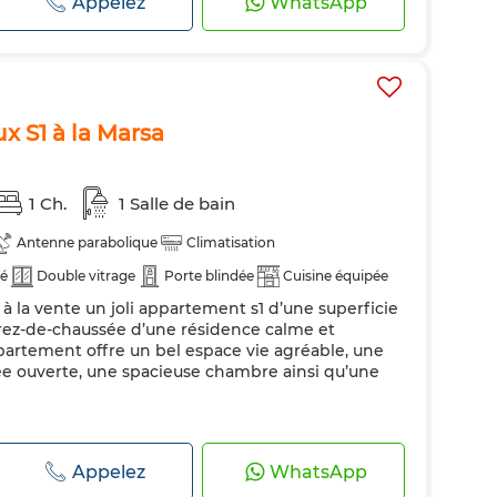
Appelez
WhatsApp
x S1 à la Marsa
1 Ch.
1 Salle de bain
Antenne parabolique
Climatisation
té
Double vitrage
Porte blindée
Cuisine équipée
 la vente un joli appartement s1 d’une superficie
chine à laver
Micro-ondes
 rez-de-chaussée d’une résidence calme et
ppartement offre un bel espace vie agréable, une
e ouverte, une spacieuse chambre ainsi qu’une
Appelez
WhatsApp