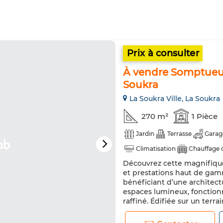
Prix à consulter
À vendre Somptueus
Soukra
La Soukra Ville, La Soukra
270 m²
1 Pièce
Jardin
Terrasse
Garag
Climatisation
Chauffage 
Découvrez cette magnifique 
Cuisine équipée
Réfrigér
et prestations haut de gam
bénéficiant d’une architect
espaces lumineux, fonction
raffiné. Édifiée sur un terr
habitable de 270 m² avec 12
exc...