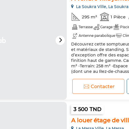
La Soukra Ville, La Soukra
295 m²
1 Pièce
Terrasse
Garage
Pisci
Antenne parabolique
Cli
Découvrez cette somptueuse
Double vitrage
Porte bli
et matériaux de standing. S
d’exception offre des espac
finition haut de gamme. Car
m² -Terrain: 258 m² -Espace 
(dont une au Rez-de-chaussé
Contacter
3 500 TND
A louer étage de vi
La Marsa Ville, La Marsa