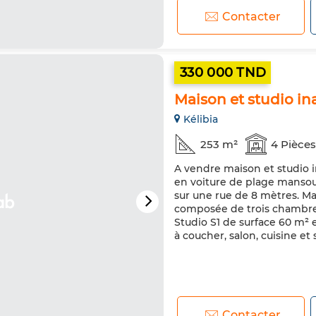
amis.Entre mer turquoise, gr
Contacter
330 000 TND
Maison et studio in
Kélibia
253 m²
4 Pièces
A vendre maison et studio i
en voiture de plage mansour
sur une rue de 8 mètres. Ma
composée de trois chambres 
Studio S1 de surface 60 m²
à coucher, salon, cuisine et 
Contacter