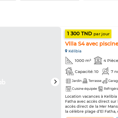
1 300 TND
par jour
Villa S4 avec piscin
Kélibia
1000 m²
4 Pièc
Capacité: 10
7 n
Jardin
Terrasse
Garag
Cuisine équipée
Réfrigér
Location vacances à Kelibia 
Fatha avec accès direct sur 
accès direct de la Mer Mans
la célèbre plage d’El Fatha,
accueille dans un cadre rar