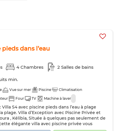
e pieds dans l’eau
es
4 Chambres
2 Salles de bains
uits min.
e
Vue sur mer
Piscine
Climatisation
ateur
Four
TV
Machine à laver
: Villa S4 avec piscine pieds dans l’eau à plage
la plage. Villa d’Exception avec Piscine Privée et
oura , Kélibia, Située à quelques pas seulement de
 cette élégante villa avec piscine privée vous
e, pensé pour des séjours en famille ou entre