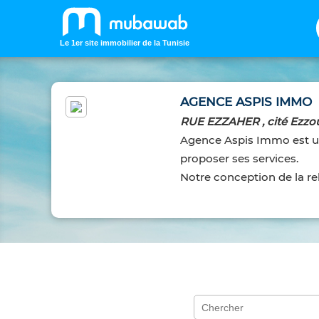
Le 1er site immobilier de la Tunisie
AGENCE ASPIS IMMO
RUE EZZAHER , cité Ezzou
Agence Aspis Immo est un
proposer ses services.
Notre conception de la rel