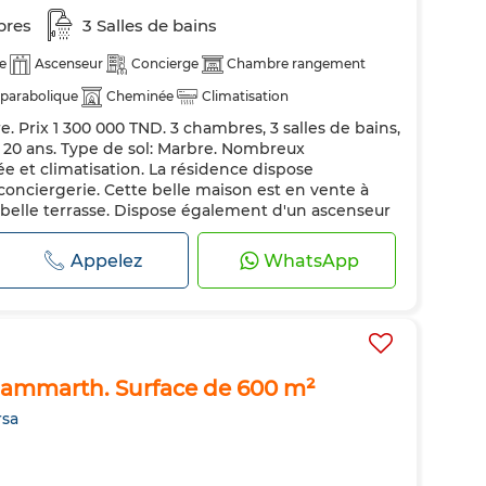
bres
3 Salles de bains
e
Ascenseur
Concierge
Chambre rangement
parabolique
Cheminée
Climatisation
e. Prix 1 300 000 TND. 3 chambres, 3 salles de bains,
té
Double vitrage
Porte blindée
Cuisine équipée
 20 ans. Type de sol: Marbre. Nombreux
et climatisation. La résidence dispose
onciergerie. Cette belle maison est en vente à
 belle terrasse. Dispose également d'un ascenseur
ximale avec système de surveillance et porte
Appelez
WhatsApp
 Gammarth. Surface de 600 m²
rsa