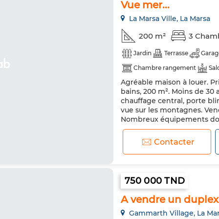
Vue mer...
La Marsa Ville, La Marsa
200 m²
3 Cham
Jardin
Terrasse
Garag
Chambre rangement
Sal
Agréable maison à louer. Pr
Climatisation
Chauffage 
bains, 200 m². Moins de 30 a
Cuisine équipée
Animaux 
chauffage central, porte bl
vue sur les montagnes. Vene
Nombreux équipements dont
d'une terrasse et d'un jardin
Contacter
750 000 TND
A vendre un duple
Gammarth Village, La Ma