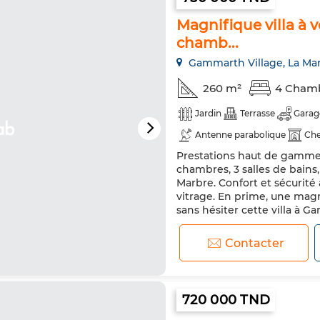
Magnifique villa à 
chamb...
Gammarth Village, La Ma
260 m²
4 Cham
Jardin
Terrasse
Garag
Antenne parabolique
Ch
Prestations haut de gamme p
Double vitrage
Porte bli
chambres, 3 salles de bains
Marbre. Confort et sécurité
vitrage. En prime, une mag
sans hésiter cette villa à 
jardin et d'une terrasse. Éq
Contacter
720 000 TND