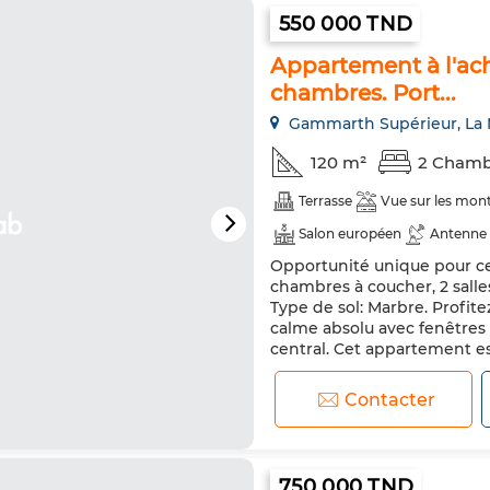
550 000 TND
Appartement à l'ac
chambres. Port...
Gammarth Supérieur, La 
120 m²
2 Chamb
Terrasse
Vue sur les mon
Salon européen
Antenne 
Opportunité unique pour ce
Double vitrage
Porte bli
chambres à coucher, 2 salle
Type de sol: Marbre. Profit
calme absolu avec fenêtres 
central. Cet appartement e
Nombreux équipements dont
d'un service...
Contacter
750 000 TND