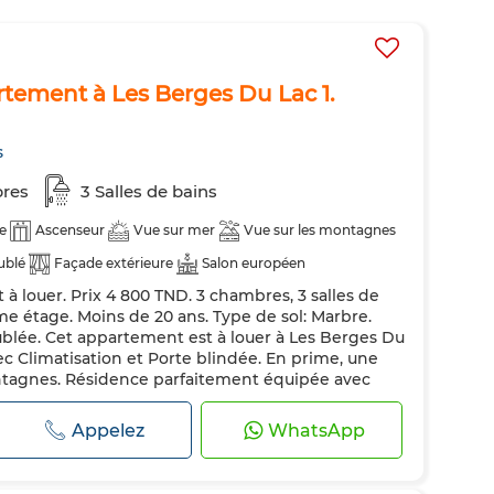
tement à Les Berges Du Lac 1.
s
res
3 Salles de bains
e
Ascenseur
Vue sur mer
Vue sur les montagnes
ublé
Façade extérieure
Salon européen
 louer. Prix 4 800 TND. 3 chambres, 3 salles de
matisation
Chauffage central
Sécurité
me étage. Moins de 20 ans. Type de sol: Marbre.
ndée
Cuisine équipée
Réfrigérateur
Four
TV
lée. Cet appartement est à louer à Les Berges Du
vec Climatisation et Porte blindée. En prime, une
des
Internet
Animaux domestiques autorisés
ntagnes. Résidence parfaitement équipée avec
rofiterez également d'une belle terrasse. Cont...
Appelez
WhatsApp