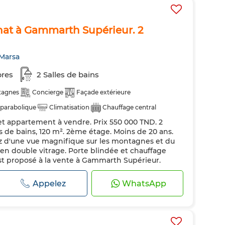
hat à Gammarth Supérieur. 2
Marsa
res
2 Salles de bains
tagnes
Concierge
Façade extérieure
parabolique
Climatisation
Chauffage central
t appartement à vendre. Prix 550 000 TND. 2
ndée
Cuisine équipée
Four
s de bains, 120 m². 2ème étage. Moins de 20 ans.
ez d'une vue magnifique sur les montagnes et du
en double vitrage. Porte blindée et chauffage
st proposé à la vente à Gammarth Supérieur.
 climatisation. La résidence dispose également
Appelez
WhatsApp