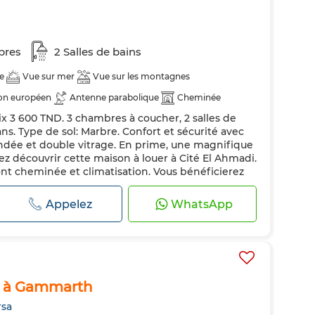
bres
2 Salles de bains
e
Vue sur mer
Vue sur les montagnes
on européen
Antenne parabolique
Cheminée
ix 3 600 TND. 3 chambres à coucher, 2 salles de
central
Sécurité
Double vitrage
Porte blindée
ns. Type de sol: Marbre. Confort et sécurité avec
domestiques autorisés
indée et double vitrage. En prime, une magnifique
z découvrir cette maison à louer à Cité El Ahmadi.
 cheminée et climatisation. Vous bénéficierez
. Contactez-nous si vous êtes intére...
Appelez
WhatsApp
x à Gammarth
rsa