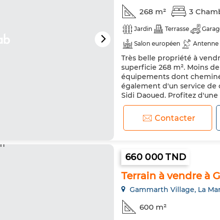
268 m²
3 Cham
Jardin
Terrasse
Garag
Salon européen
Antenne 
Très belle propriété à vendr
Chauffage central
Sécuri
superficie 268 m². Moins de
Four
équipements dont cheminée 
également d'un service de c
Sidi Daoued. Profitez d'une
et d'un garage. Sécurité ma
blindée. Éq...
Contacter
660 000 TND
Terrain à vendre à
Gammarth Village, La Ma
600 m²