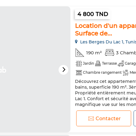
4 800 TND
Location d'un appar
Surface de...
Les Berges Du Lac 1, Tuni
190 m²
3 Chamb
Jardin
Terrasse
Garag
Chambre rangement
Me
Découvrez cet appartement à
Antenne parabolique
Cli
bains, superficie 190 m². 3è
Double vitrage
Porte bli
Propriété entièrement meub
Lac 1. Confort et sécurité a
Machine à laver
Micro-on
magnifique vue sur les mo
ascenseur et parking. Vous p
Contacter