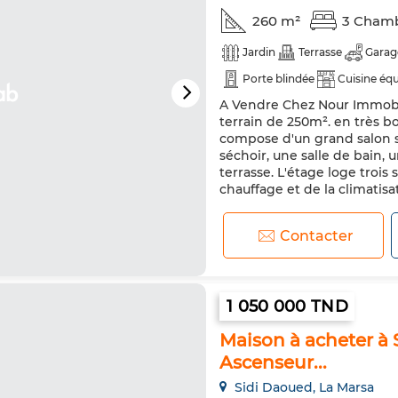
260 m²
3 Cham
Jardin
Terrasse
Garag
Porte blindée
Cuisine éq
A Vendre Chez Nour Immobil
terrain de 250m². en très bo
compose d'un grand salon s
séchoir, une salle de bain, 
terrasse. L'étage loge trois 
chauffage et de la climatisati
Contacter
1 050 000 TND
Maison à acheter à 
Ascenseur...
Sidi Daoued, La Marsa