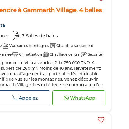
vendre à Gammarth Village. 4 belles
rsa
bres
3 Salles de bains
e
Vue sur les montagnes
Chambre rangement
eminée
Climatisation
Chauffage central
Sécurité
our cette villa à vendre. Prix 750 000 TND. 4
ndée
Cuisine équipée
Micro-ondes
, superficie 260 m². Moins de 10 ans. Revêtement:
 avec chauffage central, porte blindée et double
nifique vue sur les montagnes. Venez découvrir
Gammarth Village. Les extérieurs se composent d'un
uipé d'une antenne parabolique. Sécurité d...
Appelez
WhatsApp