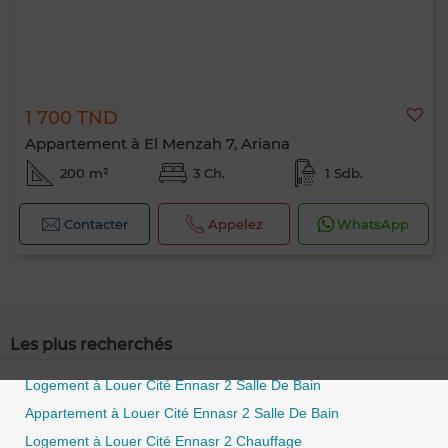
1 700 TND
Appartement à El Menzah 7, Ariana
200 m²
3 Ch.
1 Sdb.
Contacter
Appelez
WhatsApp
Les plus recherchés
Logement à Louer Cité Ennasr 2 Salle De Bain
Appartement à Louer Cité Ennasr 2 Salle De Bain
Logement à Louer Cité Ennasr 2 Chauffage