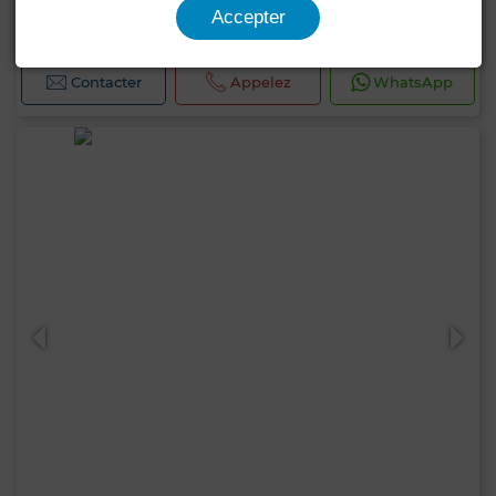
Accepter
170 m²
3 Ch.
2 Sdb.
Contacter
Appelez
WhatsApp