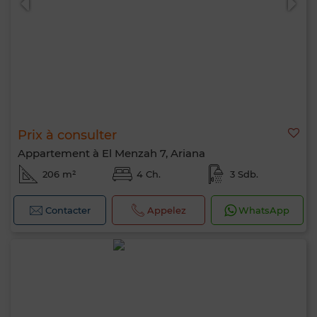
Prix à consulter
Appartement à El Menzah 7, Ariana
206 m²
4 Ch.
3 Sdb.
Contacter
Appelez
WhatsApp
Bonjour, je suis MIA. Quel critère souhaitez-
vous appliquer maintenant ?