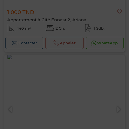
1 000 TND
Appartement à Cité Ennasr 2, Ariana
140 m²
2 Ch.
1 Sdb.
Contacter
Appelez
WhatsApp
Bonjour, je suis MIA. Quel critère souhaitez-
vous appliquer maintenant ?