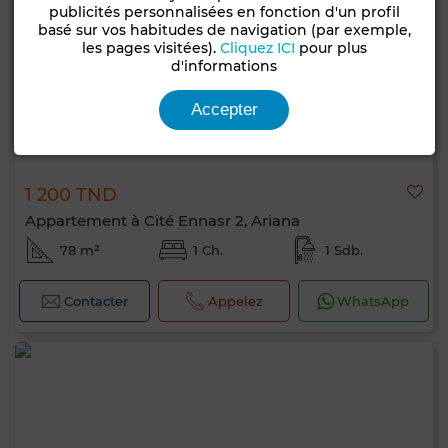
publicités personnalisées en fonction d'un profil
basé sur vos habitudes de navigation (par exemple,
les pages visitées).
Cliquez ICI
pour plus
d'informations
Accepter
1 200 TND
Appartement à Cité Ennasr 2, Ariana
78 m²
1 Ch.
1 Sdb.
Contacter
Appelez
WhatsApp