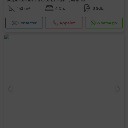
142 m²
4 Ch.
3 Sdb.
Contacter
Appelez
WhatsApp