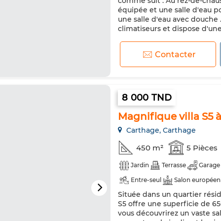
comme suit : Au rez-de-chaus
équipée et une salle d'eau po
une salle d'eau avec douche 
climatiseurs et dispose d'une 
Contacter
8 000 TND
Magnifique villa S5 
Carthage, Carthage
450 m²
5 Pièces
Jardin
Terrasse
Garage
Entre-seul
Salon européen
Située dans un quartier résid
Chauffage central
Sécurité
S5 offre une superficie de 65
Réfrigérateur
Four
TV
vous découvrirez un vaste s