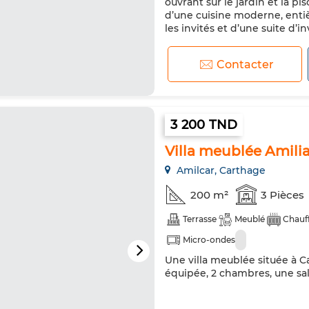
ouvrant sur le jardin et la p
Animaux domestiques autoris
d’une cuisine moderne, enti
les invités et d’une suite d’inv
Contacter
3 200 TND
Villa meublée Amilia
Amilcar, Carthage
200 m²
3 Pièces
Terrasse
Meublé
Chauff
Micro-ondes
Une villa meublée située à C
équipée, 2 chambres, une sal