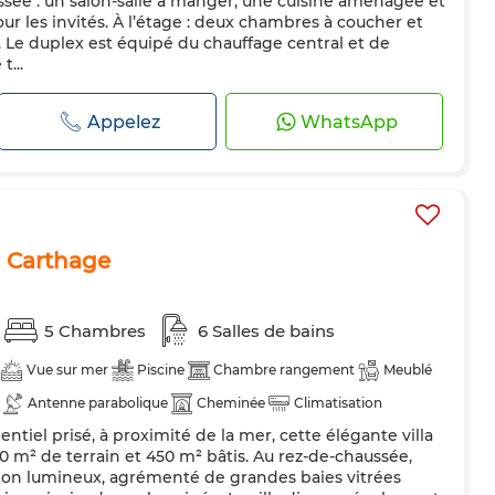
sée : un salon-salle à manger, une cuisine aménagée et
ur les invités. À l’étage : deux chambres à coucher et
. Le duplex est équipé du chauffage central et de
t...
Appelez
WhatsApp
à Carthage
5 Chambres
6 Salles de bains
Vue sur mer
Piscine
Chambre rangement
Meublé
Antenne parabolique
Cheminée
Climatisation
entiel prisé, à proximité de la mer, cette élégante villa
Double vitrage
Porte blindée
Cuisine équipée
0 m² de terrain et 450 m² bâtis. Au rez-de-chaussée,
Machine à laver
Micro-ondes
Internet
alon lumineux, agrémenté de grandes baies vitrées