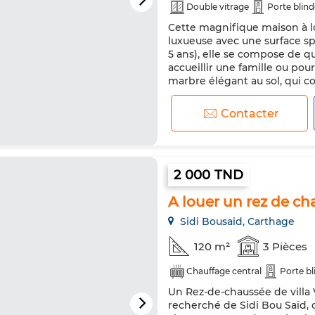
Double vitrage
Porte blin
Cette magnifique maison à lo
luxueuse avec une surface s
5 ans), elle se compose de qu
accueillir une famille ou pour
marbre élégant au sol, qui c
sophistiquée. La cuisine est
Contacter
2 000 TND
A louer un rez de cha
Sidi Bousaid, Carthage
120 m²
3 Pièces
Chauffage central
Porte bl
Un Rez-de-chaussée de villa V
recherché de Sidi Bou Saïd, o