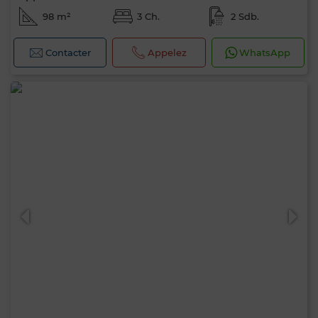
98 m²
3 Ch.
2 Sdb.
Contacter
Appelez
WhatsApp