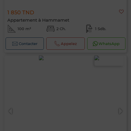
1 850 TND
Appartement à Hammamet
100 m²
2 Ch.
1 Sdb.
Contacter
Appelez
WhatsApp
Bonjour, je suis MIA. Quel critère souhaitez-
vous appliquer maintenant ?