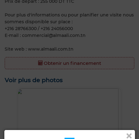
Prix de départ : 255 000 DT TTC
Pour plus d'informations ou pour planifier une visite nous
sommes disponible sur place :
+216 28766300 / +216 24056000
E-mail : commercial@almaali.com.tn
Site web : www.almaali.com.tn
Obtenir un financement
Voir plus de photos