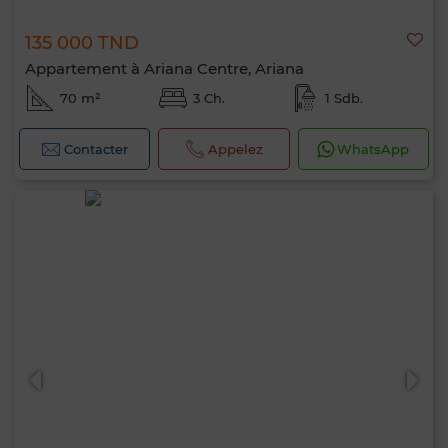
135 000 TND
Appartement à Ariana Centre, Ariana
70 m²
3 Ch.
1 Sdb.
Contacter
Appelez
WhatsApp
Bonjour, je suis MIA. Quel critère souhaitez-
vous appliquer maintenant ?