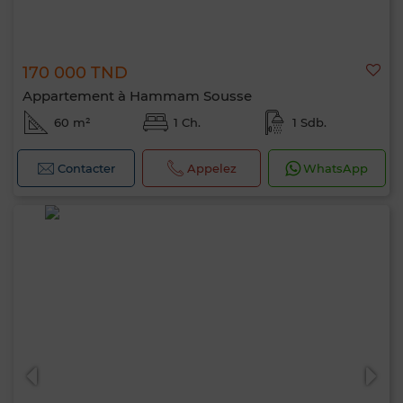
170 000 TND
Appartement à Hammam Sousse
60 m²
1 Ch.
1 Sdb.
Contacter
Appelez
WhatsApp
Bonjour, je suis MIA. Quel critère souhaitez-
vous appliquer maintenant ?