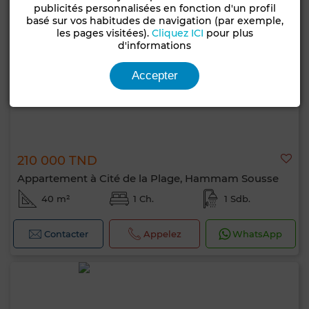
publicités personnalisées en fonction d'un profil
basé sur vos habitudes de navigation (par exemple,
les pages visitées).
Cliquez ICI
pour plus
d'informations
Accepter
210 000 TND
Appartement à Cité de la Plage, Hammam Sousse
40 m²
1 Ch.
1 Sdb.
Contacter
Appelez
WhatsApp