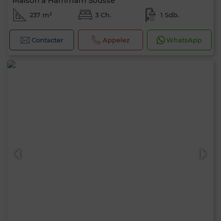
Maison à Hammam Sousse
237 m²
3 Ch.
1 Sdb.
Contacter
Appelez
WhatsApp