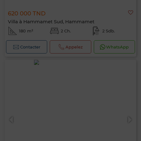
620 000 TND
Villa à Hammamet Sud, Hammamet
180 m²
2 Ch.
2 Sdb.
Contacter
Appelez
WhatsApp
Bonjour, je suis MIA. Quel critère souhaitez-
vous appliquer maintenant ?