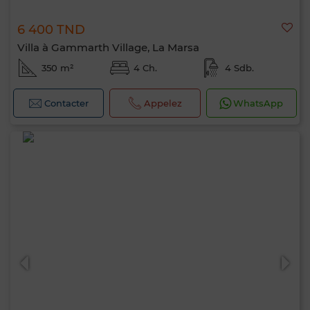
6 400 TND
Villa à Gammarth Village, La Marsa
350 m²
4 Ch.
4 Sdb.
Contacter
Appelez
WhatsApp
Bonjour, je suis MIA. Quel critère souhaitez-
vous appliquer maintenant ?