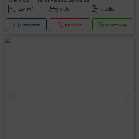
234 m²
5 Ch.
4 Sdb.
Contacter
Appelez
WhatsApp