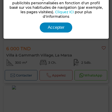
publicités personnalisées en fonction d'un profil
basé sur vos habitudes de navigation (par exemple,
les pages visitées).
Cliquez ICI
pour plus
d'informations
Accepter
6 000 TND
Villa à Gammarth Village, La Marsa
300 m²
3 Ch.
2 Sdb.
Contacter
Appelez
WhatsApp