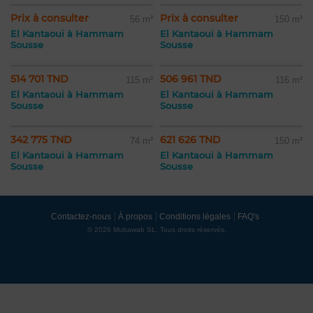
Prix à consulter
Prix à consulter
56 m²
150 m²
El Kantaoui à Hammam
El Kantaoui à Hammam
Sousse
Sousse
514 701 TND
506 961 TND
115 m²
116 m²
El Kantaoui à Hammam
El Kantaoui à Hammam
Sousse
Sousse
342 775 TND
621 626 TND
74 m²
150 m²
El Kantaoui à Hammam
El Kantaoui à Hammam
Sousse
Sousse
Contactez-nous
À propos
Conditions légales
FAQ's
© 2026 Mubawab SL. Tous droits réservés.