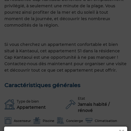
privilégié, à seulement une minute de la plage. Vous
pourrez ainsi profiter de la mer et du soleil à tout
moment de la journée, et découvrir les nombreux
commodités de la région.
Si vous cherchez un appartement confortable et bien
situé à Kantaoui, cet appartement S1 dans la résidence
Cap Kantaoui est une opportunité à ne pas manquer !
Contactez-nous dès maintenant pour organiser une visite
et découvrir tout ce que cet appartement peut offrir.
Caractéristiques générales
Etat
Type de bien
Jamais habité /
Appartement
rénové
Ascenseur
Piscine
Concierge
Climatisation
Chauffage central
Sécurité
Cuisine équipée