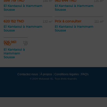
598 719 TND
563 644 TND
144 m²
135 m²
El Kantaoui à Hammam
El Kantaoui à Hammam
Sousse
Sousse
620 152 TND
Prix à consulter
132 m²
111 m²
El Kantaoui à Hammam
El Kantaoui à Hammam
Sousse
Sousse
506 961
116
TND
m²
El Kantaoui à
Hammam
Sousse
Contactez-nous
À propos
Conditions légales
FAQ's
© 2026 Mubawab SL. Tous droits réservés.