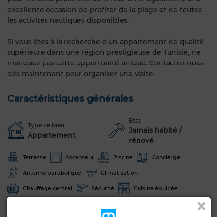
excellente occasion de profiter de la plage et de toutes
les activités nautiques disponibles.
Si vous êtes à la recherche d'un appartement de qualité
supérieure dans une région prestigieuse de Tunisie, ne
manquez pas cette opportunité unique. Contactez-nous
dès maintenant pour organiser une visite.
Caractéristiques générales
Etat
Type de bien
Jamais habité /
Appartement
rénové
Terrasse
Ascenseur
Piscine
Concierge
Antenne parabolique
Climatisation
Chauffage central
Sécurité
Cuisine équipée
Four