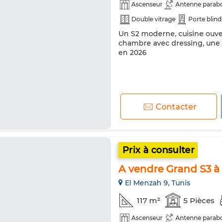
Ascenseur
Antenne parabo
Double vitrage
Porte blin
Un S2 moderne, cuisine ouver
chambre avec dressing, une 
en 2026
Contacter
Prix à consulter
A vendre Grand S3 à
El Menzah 9, Tunis
117 m²
5 Pièces
Ascenseur
Antenne parabo