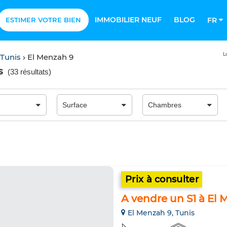
IMMOBILIER NEUF
BLOG
ESTIMER VOTRE BIEN
FR
L
 Tunis
El Menzah 9
s
(
33 résultats
)
Prix à consulter
A vendre un S1 à El
El Menzah 9, Tunis