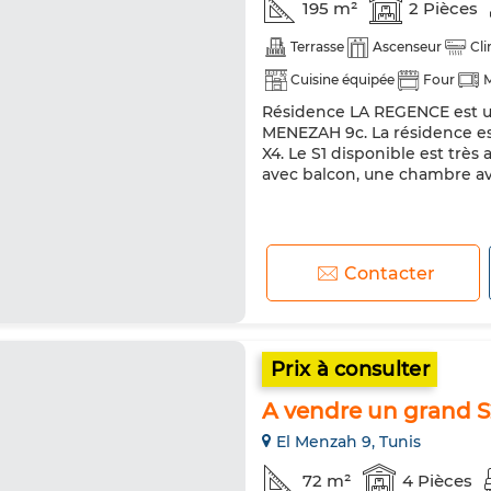
195 m²
2 Pièces
Terrasse
Ascenseur
Cli
Cuisine équipée
Four
M
Résidence LA REGENCE est 
MENEZAH 9c. La résidence est 
X4. Le S1 disponible est trè
avec balcon, une chambre av
Contacter
Prix à consulter
A vendre un grand S
El Menzah 9, Tunis
72 m²
4 Pièces