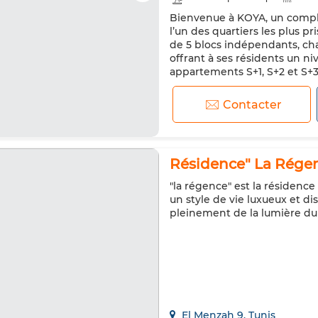
Bienvenue à KOYA, un comple
Porte blindée
Cuisine équi
l’un des quartiers les plus p
de 5 blocs indépendants, cha
offrant à ses résidents un niv
appartements S+1, S+2 et S+3
leurs volumes généreux, leurs
Contacter
Résidence" La Régen
"la régence" est la résidence
un style de vie luxueux et d
pleinement de la lumière du
El Menzah 9, Tunis