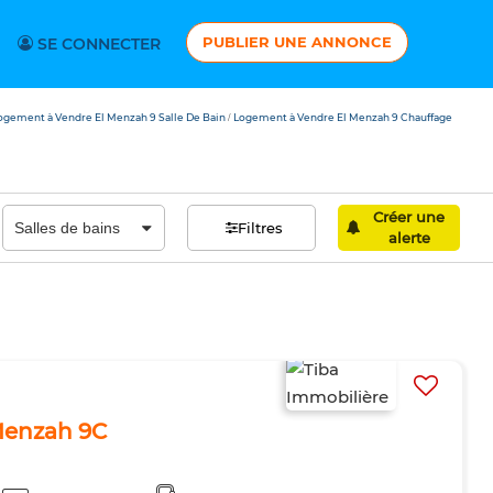
PUBLIER UNE ANNONCE
SE CONNECTER
ogement à Vendre El Menzah 9 Salle De Bain
Logement à Vendre El Menzah 9 Chauffage
/
Créer une
Filtres
alerte
 Menzah 9C