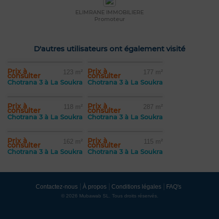
ELIMRANE IMMOBILIERE
Promoteur
D'autres utilisateurs ont également visité
Prix à
Prix à
123 m²
177 m²
consulter
consulter
Chotrana 3 à La Soukra
Chotrana 3 à La Soukra
Prix à
Prix à
118 m²
287 m²
consulter
consulter
Chotrana 3 à La Soukra
Chotrana 3 à La Soukra
Prix à
Prix à
162 m²
115 m²
consulter
consulter
Chotrana 3 à La Soukra
Chotrana 3 à La Soukra
Contactez-nous
À propos
Conditions légales
FAQ's
© 2026 Mubawab SL. Tous droits réservés.