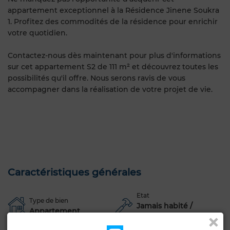
appartement exceptionnel à la Résidence Jinene Soukra
1. Profitez des commodités de la résidence pour enrichir
votre quotidien.
Contactez-nous dès maintenant pour plus d'informations
sur cet appartement S2 de 111 m² et découvrez toutes les
possibilités qu'il offre. Nous serons ravis de vous
accompagner dans la réalisation de votre projet de vie.
Caractéristiques générales
Etat
Type de bien
Jamais habité /
Appartement
rénové