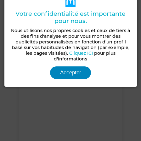
Années
Étage du bien
Moins d'un an
1er
Votre confidentialité est importante
pour nous.
Ascenseur
Climatisation
Chauffage central
Nous utilisons nos propres cookies et ceux de tiers à
Sécurité
Double vitrage
Porte blindée
des fins d'analyse et pour vous montrer des
publicités personnalisées en fonction d'un profil
Cuisine équipée
basé sur vos habitudes de navigation (par exemple,
les pages visitées).
Cliquez ICI
pour plus
Voir plus de photos
d'informations
Accepter