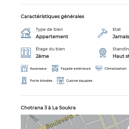
Caractéristiques générales
Type de bien
Etat
Appartement
Jamais
Étage du bien
Standi
2ème
Haut s
Ascenseur
Façade extérieure
Climatisation
Porte blindée
Cuisine équipée
Chotrana 3 à La Soukra