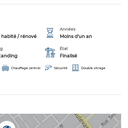
Années
 habité / rénové
Moins d'un an
ng
État
tanding
Finalisé
Chauffage central
Sécurité
Double vitrage