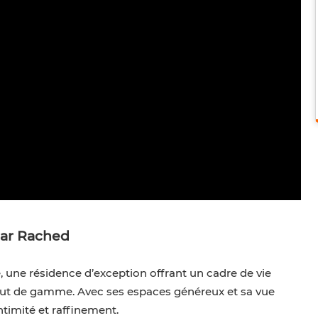
iar Rached
une résidence d’exception offrant un cadre de vie
 haut de gamme. Avec ses espaces généreux et sa vue
timité et raffinement.