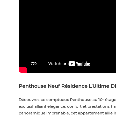
Penthouse Neuf Résidence L’Ultime D
Découvrez ce somptueux Penthouse au 10ᵉ étage, 
exclusif alliant élégance, confort et prestations
panoramique imprenable, cet appartement allie in