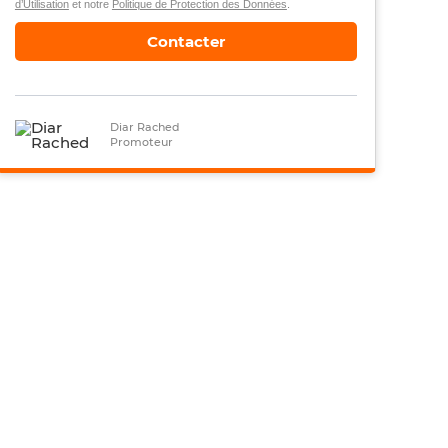
d’Utilisation
et notre
Politique de Protection des Données
.
Contacter
Diar Rached
Promoteur