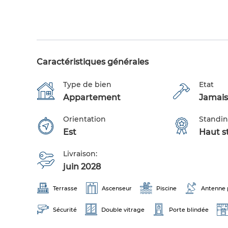
Caractéristiques générales
Type de bien
Etat
Appartement
Jamais
Orientation
Standi
Est
Haut s
Livraison:
juin 2028
Terrasse
Ascenseur
Piscine
Antenne 
Sécurité
Double vitrage
Porte blindée