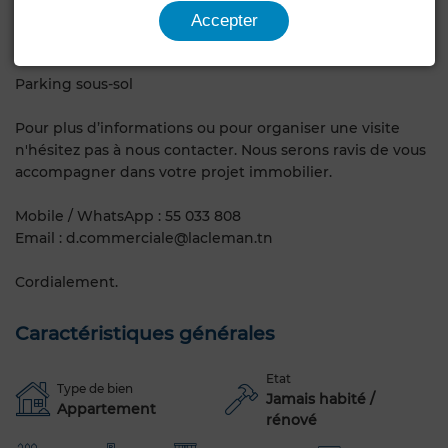
Locaux commerciaux :
Accepter
Les Superficies des varient entre 47 m² et 88 m²
Parking sous-sol
Pour plus d’informations ou pour organiser une visite
n'hésitez pas à nous contacter. Nous serons ravis de vous
accompagner dans votre projet immobilier.
Mobile / WhatsApp : 55 033 808
Email : d.commerciale@lacleman.tn
Cordialement.
Caractéristiques générales
Etat
Type de bien
Jamais habité /
Appartement
rénové