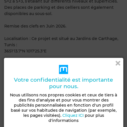
S+2 à S+3, s’étalant sur différents niveaux et superficies.
Des places de parking et des celliers sont également
disponibles au sous-sol.
Remise des clefs en Juin 2026.
Localisation : Ce projet est situé au Jardins de Carthage,
Tunis :
3651'13.7"N 1017'25.3"E
Superficies :
Les S+1 :
Votre confidentialité est importante
Les Superficies varient entre 65 m² et 70 m²
pour nous.
Les S+2 :
Nous utilisons nos propres cookies et ceux de tiers à
des fins d'analyse et pour vous montrer des
Les Superficies varient entre 89 m² et 132 m²
publicités personnalisées en fonction d'un profil
basé sur vos habitudes de navigation (par exemple,
Les S+3 :
les pages visitées).
Cliquez ICI
pour plus
Les Superficies varient entre 160 m² et 177 m²
d'informations