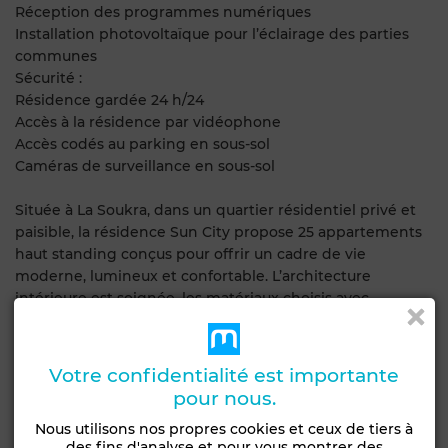
Réception des programmes numériques
Installation photovoltaïque pour l’éclairage des parties
communes
Sécurité :
Résidence gardée 24 h/24
Accès à la résidence par vidéophone
Accès codés au parking en sous-sol
Caméras de surveillance en sous-sol
Située à La Soukra, dans un quartier résidentiel privé et
paisible, la résidence Sun City propose 25 appartements
haut standing conçus pour offrir un cadre de vie
moderne, lumineux et confortable. L’architecture
intérieure est soignée, les matériaux choisis avec
exigence, et chaque espace pensé pour un usage
fonctionnel et agréable.
Votre confidentialité est importante
Caractéristiques générales
pour nous.
Nous utilisons nos propres cookies et ceux de tiers à
Etat
des fins d'analyse et pour vous montrer des