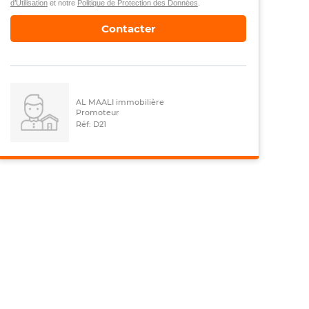
d’Utilisation
et notre
Politique de Protection des Données
.
Contacter
AL MAALI immobilière
Promoteur
Réf: D21