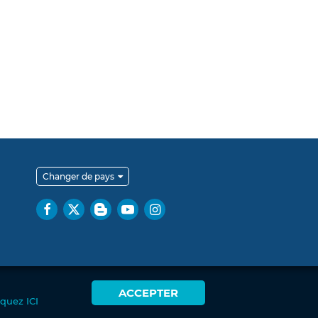
Changer de pays
ACCEPTER
iquez ICI