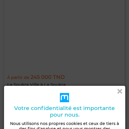
245 000 TND
À partir de
La Soukra Ville à La Soukra
En cours de
Haut standing
construction
Votre confidentialité est importante
Contacter
Appelez
WhatsApp
pour nous.
Nous utilisons nos propres cookies et ceux de tiers à
des fins d'analyse et pour vous montrer des