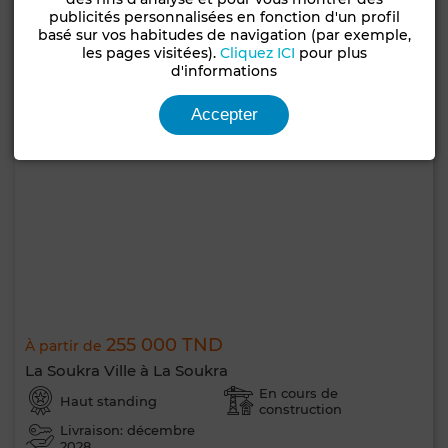
publicités personnalisées en fonction d'un profil
basé sur vos habitudes de navigation (par exemple,
les pages visitées).
Cliquez ICI
pour plus
d'informations
Accepter
255 000 TND
À partir de
La Soukra Ville à La Soukra
En cours de
Haut standing
construction
Livraison: décembre
2028